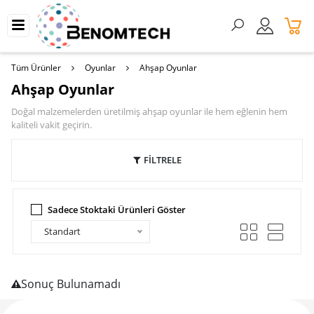
Tüm Ürünler
Oyunlar
Ahşap Oyunlar
Ahşap Oyunlar
Doğal malzemelerden üretilmiş ahşap oyunlar ile hem eğlenin hem
kaliteli vakit geçirin.
FİLTRELE
Sadece Stoktaki Ürünleri Göster
Standart
Sonuç Bulunamadı