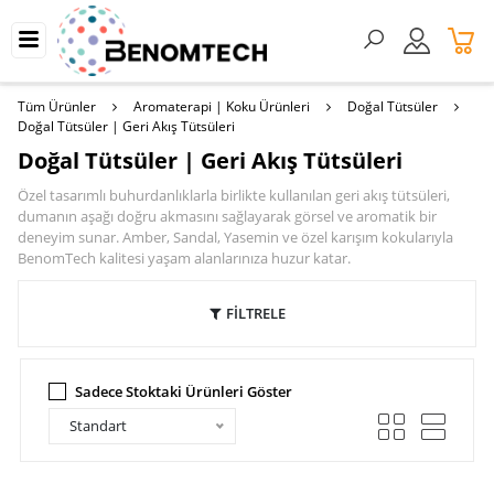
Tüm Ürünler
Aromaterapi | Koku Ürünleri
Doğal Tütsüler
Doğal Tütsüler | Geri Akış Tütsüleri
Doğal Tütsüler | Geri Akış Tütsüleri
Özel tasarımlı buhurdanlıklarla birlikte kullanılan geri akış tütsüleri,
dumanın aşağı doğru akmasını sağlayarak görsel ve aromatik bir
deneyim sunar. Amber, Sandal, Yasemin ve özel karışım kokularıyla
BenomTech kalitesi yaşam alanlarınıza huzur katar.
FİLTRELE
Sadece Stoktaki Ürünleri Göster
Standart