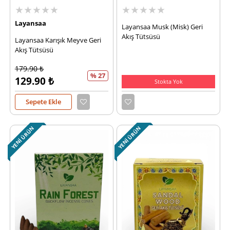
★★★★★
★★★★★
Layansaa
Layansaa Musk (Misk) Geri
Akış Tütsüsü
Layansaa Karışık Meyve Geri
Akış Tütsüsü
179.90
₺
% 27
129.90
₺
Stokta Yok
Sepete Ekle
YENI ÜRÜN
YENI ÜRÜN