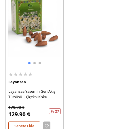
★★★★★
Layansaa
Layansaa Yasemin Geri Akış
Tütsüsü | Çiçeksi Koku
179.90
₺
% 27
129.90
₺
Sepete Ekle