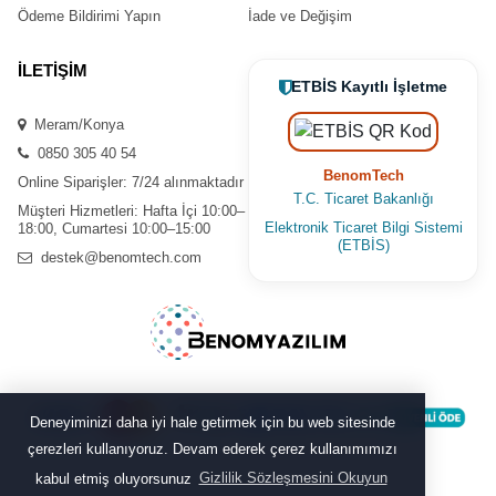
Ödeme Bildirimi Yapın
İade ve Değişim
İLETİŞİM
ETBİS Kayıtlı İşletme
Meram/Konya
0850 305 40 54
BenomTech
Online Siparişler: 7/24 alınmaktadır
T.C. Ticaret Bakanlığı
Müşteri Hizmetleri: Hafta İçi 10:00–
Elektronik Ticaret Bilgi Sistemi
18:00, Cumartesi 10:00–15:00
(ETBİS)
destek@benomtech.com
Deneyiminizi daha iyi hale getirmek için bu web sitesinde
çerezleri kullanıyoruz. Devam ederek çerez kullanımımızı
kabul etmiş oluyorsunuz
Gizlilik Sözleşmesini Okuyun