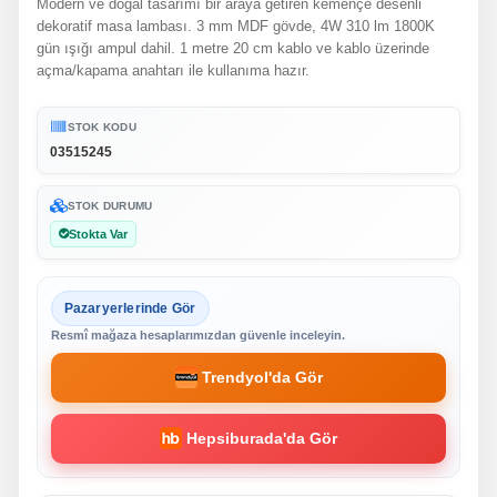
Modern ve doğal tasarımı bir araya getiren kemençe desenli
dekoratif masa lambası. 3 mm MDF gövde, 4W 310 lm 1800K
gün ışığı ampul dahil. 1 metre 20 cm kablo ve kablo üzerinde
açma/kapama anahtarı ile kullanıma hazır.
STOK KODU
03515245
STOK DURUMU
Stokta Var
Pazaryerlerinde Gör
Resmî mağaza hesaplarımızdan güvenle inceleyin.
Trendyol'da Gör
Hepsiburada'da Gör