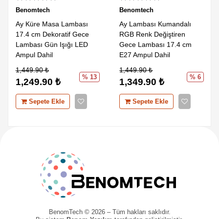
Benomtech
Benomtech
Ay Küre Masa Lambası
Ay Lambası Kumandalı
17.4 cm Dekoratif Gece
RGB Renk Değiştiren
Lambası Gün Işığı LED
Gece Lambası 17.4 cm
Ampul Dahil
E27 Ampul Dahil
1,449.90
₺
1,449.90
₺
% 13
% 6
1,249.90
₺
1,349.90
₺
Sepete Ekle
Sepete Ekle
BenomTech © 2026 – Tüm hakları saklıdır.