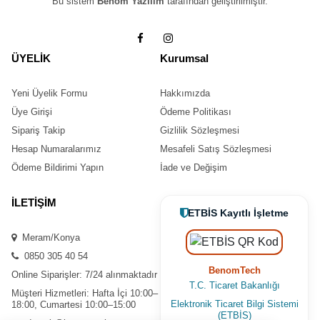
Bu sistem
Benom Yazılım
tarafından geliştirilmiştir.
ÜYELİK
Kurumsal
Yeni Üyelik Formu
Hakkımızda
Üye Girişi
Ödeme Politikası
Sipariş Takip
Gizlilik Sözleşmesi
Hesap Numaralarımız
Mesafeli Satış Sözleşmesi
Ödeme Bildirimi Yapın
İade ve Değişim
İLETİŞİM
ETBİS Kayıtlı İşletme
Meram/Konya
0850 305 40 54
BenomTech
Online Siparişler: 7/24 alınmaktadır
T.C. Ticaret Bakanlığı
Müşteri Hizmetleri: Hafta İçi 10:00–
Elektronik Ticaret Bilgi Sistemi
18:00, Cumartesi 10:00–15:00
(ETBİS)