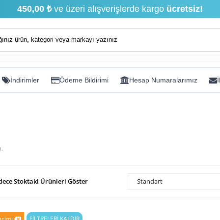
450,00 ₺
ve üzeri alışverişlerde kargo
ücretsiz!
İndirimler
Ödeme Bildirimi
Hesap Numaralarımız
İ
n.
dece Stoktaki Ürünleri Göster
Standart
eçimi
FİLTRELERİ KALDIR