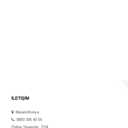
İLETİŞİM
Meram/Konya
0850 305 40 54
Online Siparişler: 7/24