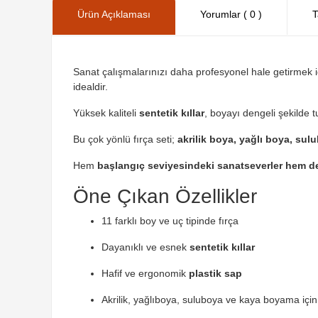
Ürün Açıklaması
Yorumlar ( 0 )
T
Sanat çalışmalarınızı daha profesyonel hale getirmek 
idealdir.
Yüksek kaliteli
sentetik kıllar
, boyayı dengeli şekilde t
Bu çok yönlü fırça seti;
akrilik boya, yağlı boya, sul
Hem
başlangıç seviyesindeki sanatseverler hem d
Öne Çıkan Özellikler
11 farklı boy ve uç tipinde fırça
Dayanıklı ve esnek
sentetik kıllar
Hafif ve ergonomik
plastik sap
Akrilik, yağlıboya, suluboya ve kaya boyama içi