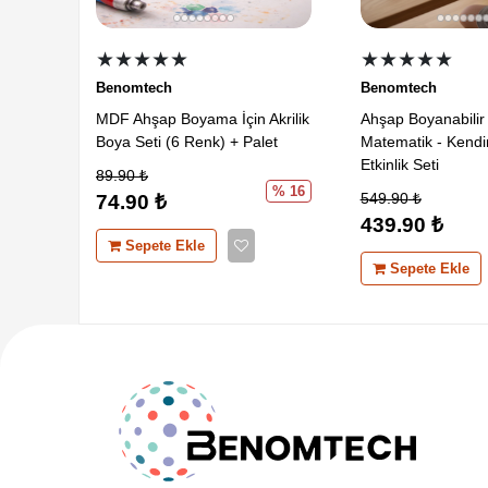
★★★★★
★★★★★
Benomtech
Benomtech
MDF Ahşap Boyama İçin Akrilik
Ahşap Boyanabilir 
Boya Seti (6 Renk) + Palet
Matematik - Kendi
Etkinlik Seti
89.90
₺
% 16
549.90
₺
74.90
₺
439.90
₺
Sepete Ekle
Sepete Ekle