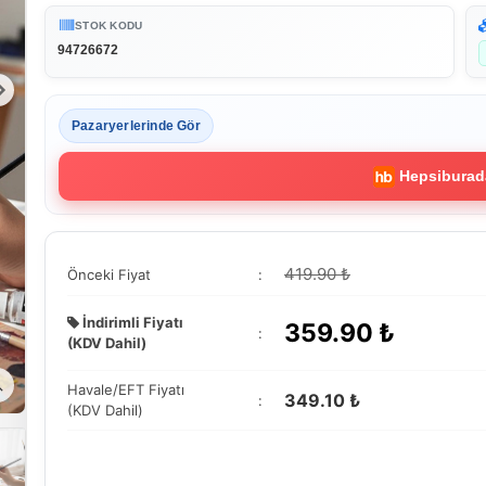
STOK KODU
94726672
Pazaryerlerinde Gör
Hepsiburad
419.90 ₺
Önceki Fiyat
:
İndirimli Fiyatı
359.90
₺
:
(KDV Dahil)
Havale/EFT Fiyatı
349.10 ₺
:
(KDV Dahil)