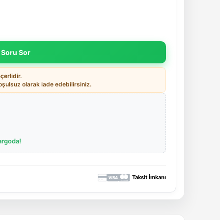
 Soru Sor
erlidir.
ulsuz olarak iade edebilirsiniz.
argoda!
Taksit İmkanı