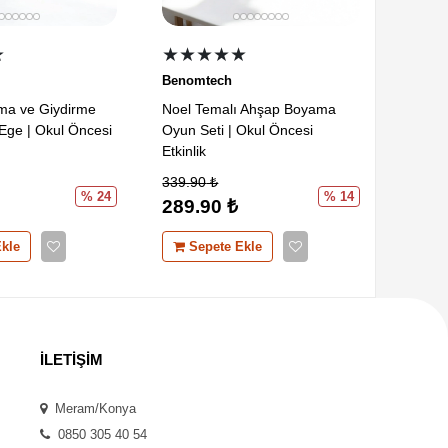
★
★★★★
★
★★
Benomtech
Benom
ma ve Giydirme
Noel Temalı Ahşap Boyama
Hayva
Ege | Okul Öncesi
Oyun Seti | Okul Öncesi
Oyun S
Etkinlik
Etkinli
339.90
₺
539.9
% 24
% 14
289.90
₺
489.
kle
Sepete Ekle
Se
İLETİŞİM
Meram/Konya
0850 305 40 54