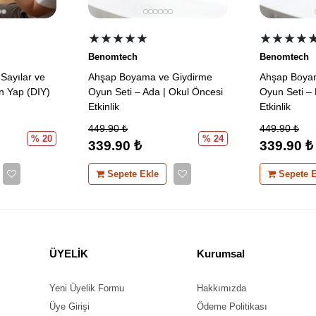
★★★★
★
★★★★
Benomtech
Benomtech
Sayılar ve
Ahşap Boyama ve Giydirme
Ahşap Boya
n Yap (DIY)
Oyun Seti – Ada | Okul Öncesi
Oyun Seti – 
Etkinlik
Etkinlik
449.90
₺
449.90
₺
% 20
% 24
339.90
₺
339.90
₺
Sepete Ekle
Sepete E
ÜYELİK
Kurumsal
Yeni Üyelik Formu
Hakkımızda
Üye Girişi
Ödeme Politikası