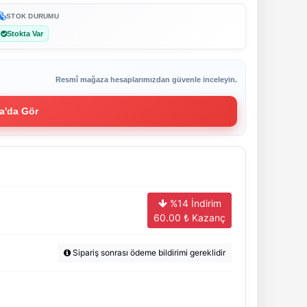
STOK DURUMU
Stokta Var
Resmî mağaza hesaplarımızdan güvenle inceleyin.
a'da Gör
%14 İndirim
60.00
₺ Kazanç
Sipariş sonrası ödeme bildirimi gereklidir