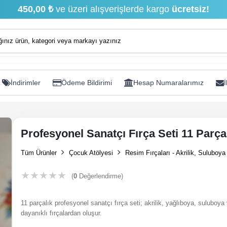
450,00 ₺
ve üzeri alışverişlerde kargo
ücretsiz!
İndirimler
Ödeme Bildirimi
Hesap Numaralarımız
İ
Profesyonel Sanatçı Fırça Seti 11 Parça
Tüm Ürünler
Çocuk Atölyesi
Resim Fırçaları - Akrilik, Suluboya
★
★
★
★
★
(
0
Değerlendirme)
11 parçalık profesyonel sanatçı fırça seti; akrilik, yağlıboya, suluboya
dayanıklı fırçalardan oluşur.