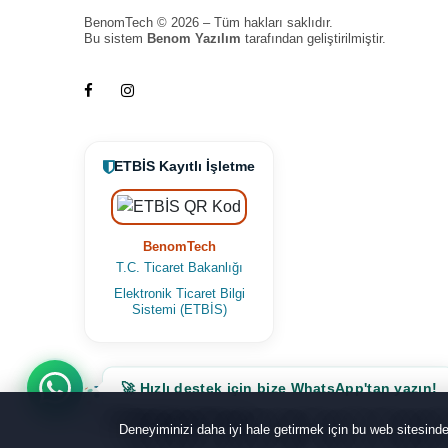
BenomTech © 2026 – Tüm hakları saklıdır.
Bu sistem
Benom Yazılım
tarafından geliştirilmiştir.
ETBİS Kayıtlı İşletme
BenomTech
T.C. Ticaret Bakanlığı
Elektronik Ticaret Bilgi
Sistemi (ETBİS)
🚀 Hızlı destek için bize WhatsApp'tan yazın!
Deneyiminizi daha iyi hale getirmek için bu web sitesin