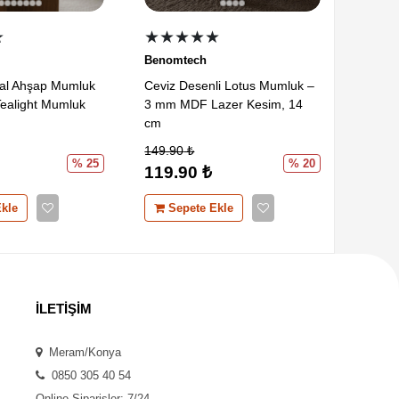
★
★★★★★
★★
Benomtech
Benom
al Ahşap Mumluk
Ceviz Desenli Lotus Mumluk –
Evrak
ealight Mumluk
3 mm MDF Lazer Kesim, 14
Organi
cm
MDF
149.90
₺
599.9
% 25
% 20
119.90
₺
459.
kle
Sepete Ekle
Se
İLETİŞİM
Meram/Konya
0850 305 40 54
Online Siparişler: 7/24