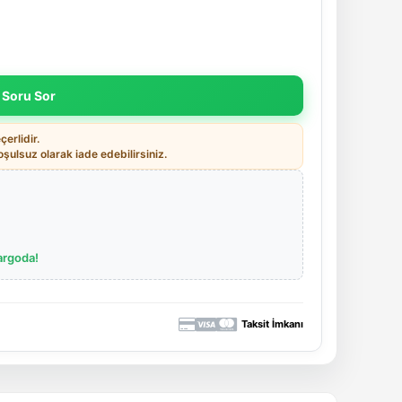
 Soru Sor
erlidir.
ulsuz olarak iade edebilirsiniz.
argoda!
Taksit İmkanı