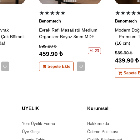
★★★★★
★★★★
Benomtech
Benomtech
vrak
Evrak Rafı Masaüstü Medium
Modern Doğ
ı Çok Bölmeli
Organizer Beyaz 3mm MDF
– Premium T
Raf
(16 cm)
599.90
₺
% 23
589.90
₺
459.90
₺
439.90
₺
Sepete Ekle
Sepete E
ÜYELİK
Kurumsal
Yeni Üyelik Formu
Hakkımızda
Üye Girişi
Ödeme Politikası
Sipariş Takip
Gizlilik Sözleşmesi