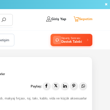
Giriş Yap
Sepetim
Sipariş Sonrası
letişim
Destek Talebi
rler
𝕏
Paylaş:
ı, makyaj fırçası, ruj, takı, kablo, vida ve küçük aksesuarlar