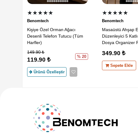
★★★★★
★★★★★
Benomtech
Benomtech
Kişiye Özel Orman Ağacı
Masaüstü Ahşap E
Desenli Telefon Tutucu (Tüm
Düzenleyici 5 Katl
Harfler)
Dosya Organizer 
149.90
₺
349.90
₺
% 20
119.90
₺
Sepete Ekle
Ürünü Özelleştir