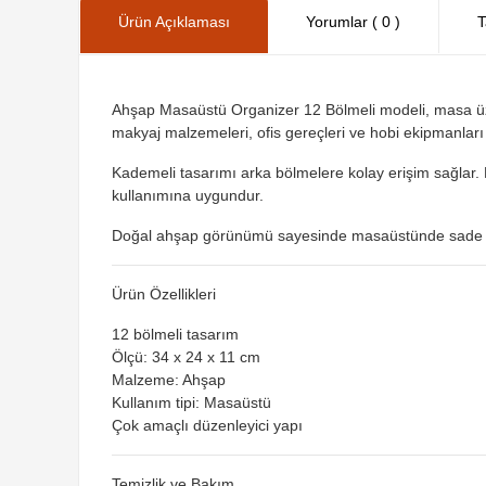
Ürün Açıklaması
Yorumlar ( 0 )
T
Ahşap Masaüstü Organizer 12 Bölmeli modeli, masa üzer
makyaj malzemeleri, ofis gereçleri ve hobi ekipmanları kat
Kademeli tasarımı arka bölmelere kolay erişim sağlar. Ka
kullanımına uygundur.
Doğal ahşap görünümü sayesinde masaüstünde sade ve ş
Ürün Özellikleri
12 bölmeli tasarım
Ölçü: 34 x 24 x 11 cm
Malzeme: Ahşap
Kullanım tipi: Masaüstü
Çok amaçlı düzenleyici yapı
Temizlik ve Bakım