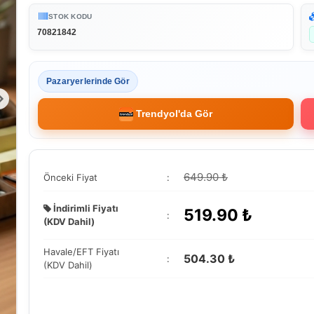
STOK KODU
70821842
Pazaryerlerinde Gör
Trendyol'da Gör
649.90 ₺
Önceki Fiyat
:
İndirimli Fiyatı
519.90
₺
:
(KDV Dahil)
Havale/EFT Fiyatı
504.30 ₺
:
(KDV Dahil)