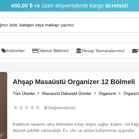
450,00 ₺
ve üzeri alışverişlerde kargo
ücretsiz!
İndirimler
Ödeme Bildirimi
Hesap Numaralarımız
İ
Ahşap Masaüstü Organizer 12 Bölmeli
Tüm Ürünler
Masaüstü Dekoratif Ürünler
Organizör
Organizö
★
★
★
★
★
(
0
Değerlendirme)
Kademeli tasarımı arka bölmelere kolay erişim sağlar. Kalem, not kağıd
düzenli şekilde saklanabilir. Ev, ofis ve atölye kullanımına uygundur.