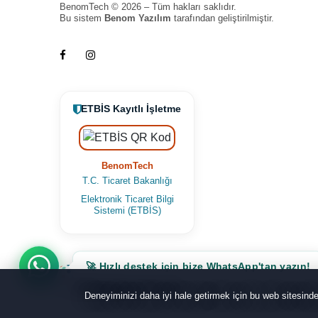
BenomTech © 2026 – Tüm hakları saklıdır.
Bu sistem
Benom Yazılım
tarafından geliştirilmiştir.
ETBİS Kayıtlı İşletme
BenomTech
T.C. Ticaret Bakanlığı
Elektronik Ticaret Bilgi
Sistemi (ETBİS)
🚀 Hızlı destek için bize WhatsApp'tan yazın!
Deneyiminizi daha iyi hale getirmek için bu web sitesin