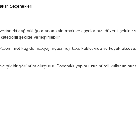
aksit Seçenekleri
indeki dağınıklığı ortadan kaldırmak ve eşyalarınızı düzenli şekilde s
egorili şekilde yerleştirilebilir.
lem, not kağıdı, makyaj fırçası, ruj, takı, kablo, vida ve küçük aksesuarl
ık bir görünüm oluşturur. Dayanıklı yapısı uzun süreli kullanım suna