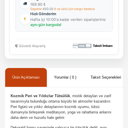
169.90
₺
Sepette
450.00
₺ ve üstü için kargo bedava
Hızlı Gönderim
Hafta içi 10:00'a kadar verilen siparişleriniz
aynı gün kargoda!
Güvenli Alışveriş
Taksit İmkanı
Ürün Açıklaması
Yorumlar ( 0 )
Taksit Seçenekleri
Kozmik Peri ve Yıldızlar Tütsülük
, mistik detayları ve zarif
tasarımıyla bulunduğu ortama büyülü bir atmosfer kazandırır.
Peri figürü ve yıldız detaylarının kozmik uyumu, tütsü
dumanıyla birleşerek meditasyon, yoga ve rahatlama anlarını
daha derin ve huzurlu hale getirir.
Dekoratif formu sayesinde yalnızca bir tütsülük değil, aynı