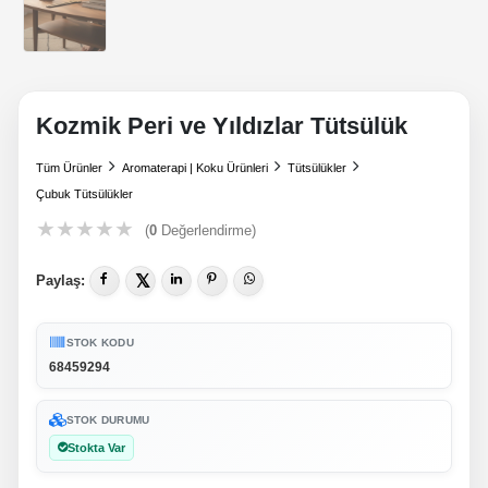
Kozmik Peri ve Yıldızlar Tütsülük
Tüm Ürünler
Aromaterapi | Koku Ürünleri
Tütsülükler
Çubuk Tütsülükler
★
★
★
★
★
(
0
Değerlendirme)
𝕏
Paylaş:
STOK KODU
68459294
STOK DURUMU
Stokta Var