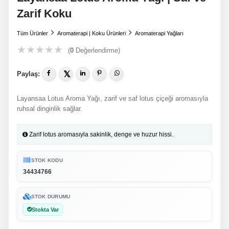
Zarif Koku
Tüm Ürünler
Aromaterapi | Koku Ürünleri
Aromaterapi Yağları
★
★
★
★
★
(
0
Değerlendirme)
𝕏
Paylaş:
Layansaa Lotus Aroma Yağı, zarif ve saf lotus çiçeği aromasıyla
ruhsal dinginlik sağlar.
Zarif lotus aromasıyla sakinlik, denge ve huzur hissi.
STOK KODU
34434766
STOK DURUMU
Stokta Var