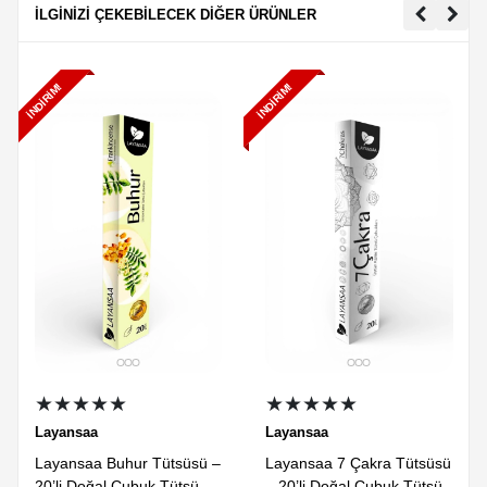
İLGİNİZİ ÇEKEBİLECEK DİĞER ÜRÜNLER
İNDIRIM!
İNDIRIM!
★★★★★
★★★★★
Layansaa
Layansaa
Layansaa Buhur Tütsüsü –
Layansaa 7 Çakra Tütsüsü
20’li Doğal Çubuk Tütsü
– 20’li Doğal Çubuk Tütsü