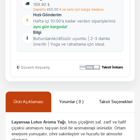
169.90
₺
Sepette
450.00
₺ ve üstü için kargo bedava
Hızlı Gönderim
Hafta içi 10:00'a kadar verilen siparişleriniz
aynı gün kargoda!
Bilgi
Buhurdanlık/difüzör uyumlu | 2-3 damla
önerilir | Yoga ve rahatlama için ideal.
Güvenli Alışveriş
Taksit İmkanı
Ürün Açıklaması
Yorumlar ( 0 )
Taksit Seçenekleri
Layansaa Lotus Aroma Yağı
, lotus çiçeğinin saf, zarif ve hafif
çiçeksi aromasını taşıyan özel bir aromaterapi ürünüdür. Ortam
enerjisini yumuşatır, zihni sakinleştirir ve huzurlu bir atmosfer
oluşturur.