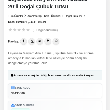
20’li Doğal Çubuk Tütsü
Tüm Ürünler
Aromaterapi | Koku Ürünleri
Doğal Tütsüler
Doğal Tütsüler | Çubuk Tütsüler
★
★
★
★
★
(
0
Değerlendirme)
𝕏
Paylaş:
Layansaa Meryem Ana Tütsüsü, spiritüel temizlik ve arınma
amacıyla kullanılan kutsal bitki özleriyle ortam enerjisini
dengelemeye yardımcı olur.
Arınma ve enerji temizliği hissi veren mistik aromatik karışım.
STOK KODU
34435006
STOK DURUMU