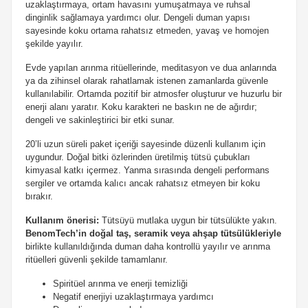
uzaklaştırmaya, ortam havasını yumuşatmaya ve ruhsal
dinginlik sağlamaya yardımcı olur. Dengeli duman yapısı
sayesinde koku ortama rahatsız etmeden, yavaş ve homojen
şekilde yayılır.
Evde yapılan arınma ritüellerinde, meditasyon ve dua anlarında
ya da zihinsel olarak rahatlamak istenen zamanlarda güvenle
kullanılabilir. Ortamda pozitif bir atmosfer oluşturur ve huzurlu bir
enerji alanı yaratır. Koku karakteri ne baskın ne de ağırdır;
dengeli ve sakinleştirici bir etki sunar.
20’li uzun süreli paket içeriği sayesinde düzenli kullanım için
uygundur. Doğal bitki özlerinden üretilmiş tütsü çubukları
kimyasal katkı içermez. Yanma sırasında dengeli performans
sergiler ve ortamda kalıcı ancak rahatsız etmeyen bir koku
bırakır.
Kullanım önerisi:
Tütsüyü mutlaka uygun bir tütsülükte yakın.
BenomTech’in doğal taş, seramik veya ahşap tütsülükleriyle
birlikte kullanıldığında duman daha kontrollü yayılır ve arınma
ritüelleri güvenli şekilde tamamlanır.
Spiritüel arınma ve enerji temizliği
Negatif enerjiyi uzaklaştırmaya yardımcı