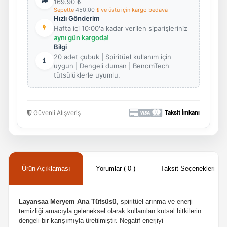
169.90
₺
Sepette
450.00
₺ ve üstü için kargo bedava
Hızlı Gönderim
Hafta içi 10:00'a kadar verilen siparişleriniz
aynı gün kargoda!
Bilgi
20 adet çubuk | Spiritüel kullanım için
uygun | Dengeli duman | BenomTech
tütsülüklerle uyumlu.
Güvenli Alışveriş
Taksit İmkanı
Ürün Açıklaması
Yorumlar ( 0 )
Taksit Seçenekleri
Layansaa Meryem Ana Tütsüsü
, spiritüel arınma ve enerji
temizliği amacıyla geleneksel olarak kullanılan kutsal bitkilerin
dengeli bir karışımıyla üretilmiştir. Negatif enerjiyi