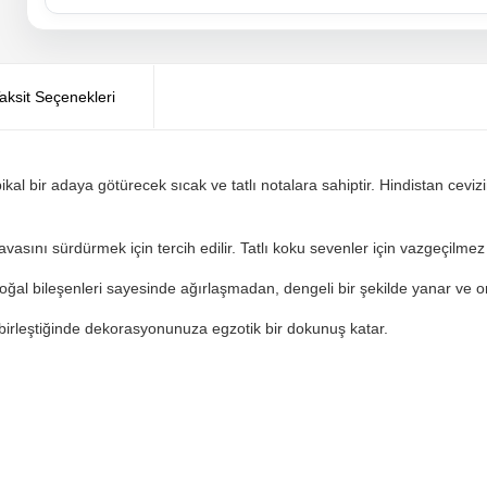
aksit Seçenekleri
opikal bir adaya götürecek sıcak ve tatlı notalara sahiptir. Hindistan cev
vasını sürdürmek için tercih edilir. Tatlı koku sevenler için vazgeçilmez bi
Doğal bileşenleri sayesinde ağırlaşmadan, dengeli bir şekilde yanar ve or
birleştiğinde dekorasyonunuza egzotik bir dokunuş katar.