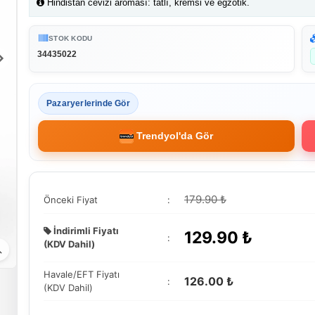
Hindistan cevizi aroması: tatlı, kremsi ve egzotik.
STOK KODU
34435022
Pazaryerlerinde Gör
Trendyol'da Gör
179.90 ₺
Önceki Fiyat
:
İndirimli Fiyatı
129.90
₺
:
(KDV Dahil)
Havale/EFT Fiyatı
126.00 ₺
:
(KDV Dahil)