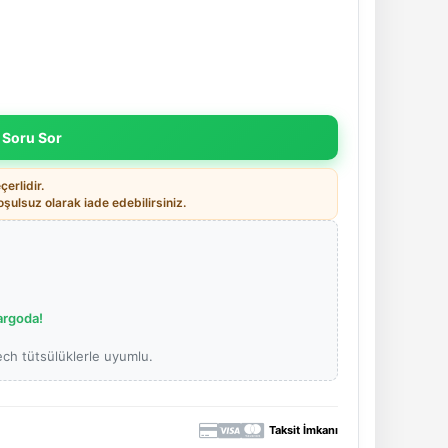
 Soru Sor
erlidir.
ulsuz olarak iade edebilirsiniz.
argoda!
ech tütsülüklerle uyumlu.
Taksit İmkanı