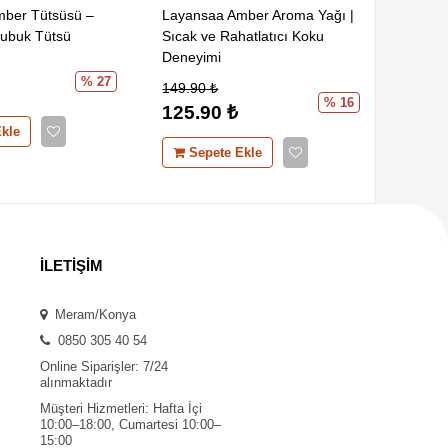
ber Tütsüsü –
Layansaa Amber Aroma Yağı |
Premiu
Çubuk Tütsü
Sıcak ve Rahatlatıcı Koku
Tablet
Deneyimi
Buhur 
% 27
149.90
₺
559.9
% 16
125.90
₺
459.
kle
Sepete Ekle
Se
İLETİŞİM
Meram/Konya
0850 305 40 54
Online Siparişler: 7/24
alınmaktadır
Müşteri Hizmetleri: Hafta İçi
10:00–18:00, Cumartesi 10:00–
15:00