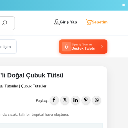
Giriş Yap
Sepetim
Sipariş Sonrası
letişim
Destek Talebi
’li Doğal Çubuk Tütsü
al Tütsüler | Çubuk Tütsüler
𝕏
Paylaş:
 sıcak, tatlı bir tropikal hava oluşturur.