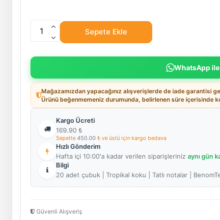
Sepete Ekle
WhatsApp ile
Mağazamızdan yapacağınız alışverişlerde de iade garantisi geç
Ürünü beğenmemeniz durumunda, belirlenen süre içerisinde koş
Kargo Ücreti
169.90
₺
Sepette
450.00
₺ ve üstü için kargo bedava
Hızlı Gönderim
Hafta içi 10:00'a kadar verilen siparişleriniz
aynı gün k
Bilgi
20 adet çubuk | Tropikal koku | Tatlı notalar | BenomT
Güvenli Alışveriş