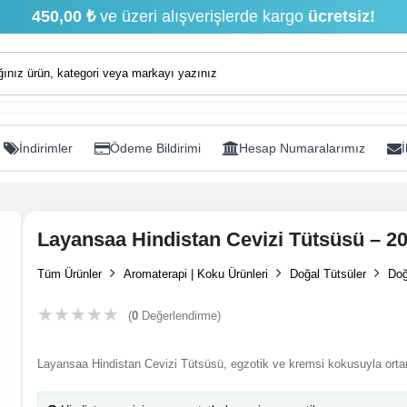
450,00 ₺
ve üzeri alışverişlerde kargo
ücretsiz!
İndirimler
Ödeme Bildirimi
Hesap Numaralarımız
İ
Layansaa Hindistan Cevizi Tütsüsü – 20
Tüm Ürünler
Aromaterapi | Koku Ürünleri
Doğal Tütsüler
Doğ
★
★
★
★
★
(
0
Değerlendirme)
Layansaa Hindistan Cevizi Tütsüsü, egzotik ve kremsi kokusuyla ortamda