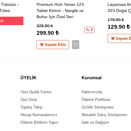
 Tütsüsü –
Premium Hızlı Yanan 12'li
Layansaa Am
 Tütsü
Tablet Kömür - Nargile ve
20’li Doğal 
Buhur İçin Özel Seri
179.90
₺
Yok
329.90
₺
129.90
₺
% 9
299.90
₺
Sepete E
Sepete Ekle
ÜYELİK
Kurumsal
Yeni Üyelik Formu
Hakkımızda
Üye Girişi
Ödeme Politikası
Sipariş Takip
Gizlilik Sözleşmesi
Hesap Numaralarımız
Mesafeli Satış Sözleşmesi
Ödeme Bildirimi Yapın
İade ve Değişim