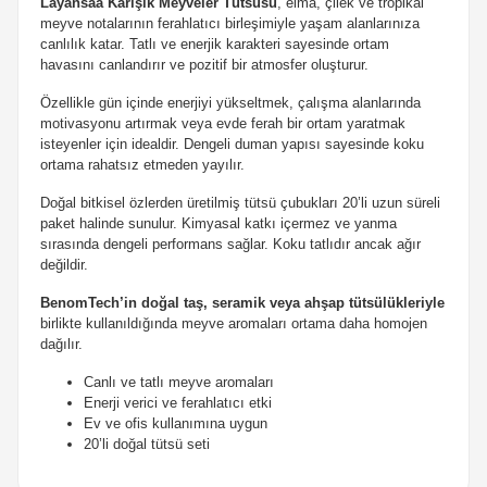
Layansaa Karışık Meyveler Tütsüsü
, elma, çilek ve tropikal
meyve notalarının ferahlatıcı birleşimiyle yaşam alanlarınıza
canlılık katar. Tatlı ve enerjik karakteri sayesinde ortam
havasını canlandırır ve pozitif bir atmosfer oluşturur.
Özellikle gün içinde enerjiyi yükseltmek, çalışma alanlarında
motivasyonu artırmak veya evde ferah bir ortam yaratmak
isteyenler için idealdir. Dengeli duman yapısı sayesinde koku
ortama rahatsız etmeden yayılır.
Doğal bitkisel özlerden üretilmiş tütsü çubukları 20’li uzun süreli
paket halinde sunulur. Kimyasal katkı içermez ve yanma
sırasında dengeli performans sağlar. Koku tatlıdır ancak ağır
değildir.
BenomTech’in doğal taş, seramik veya ahşap tütsülükleriyle
birlikte kullanıldığında meyve aromaları ortama daha homojen
dağılır.
Canlı ve tatlı meyve aromaları
Enerji verici ve ferahlatıcı etki
Ev ve ofis kullanımına uygun
20’li doğal tütsü seti