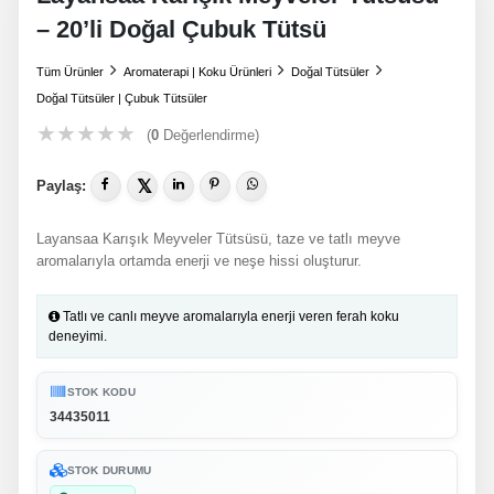
– 20’li Doğal Çubuk Tütsü
Tüm Ürünler
Aromaterapi | Koku Ürünleri
Doğal Tütsüler
Doğal Tütsüler | Çubuk Tütsüler
★
★
★
★
★
(
0
Değerlendirme)
𝕏
Paylaş:
Layansaa Karışık Meyveler Tütsüsü, taze ve tatlı meyve
aromalarıyla ortamda enerji ve neşe hissi oluşturur.
Tatlı ve canlı meyve aromalarıyla enerji veren ferah koku
deneyimi.
STOK KODU
34435011
STOK DURUMU