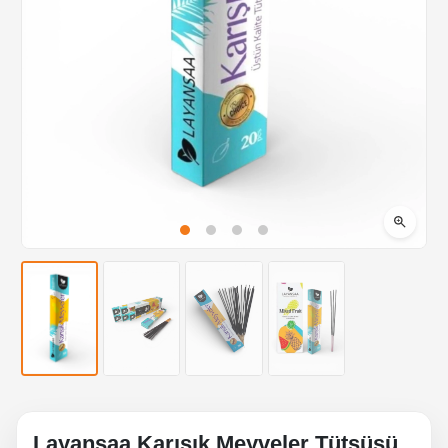
Layansaa Karışık Meyveler Tütsüsü