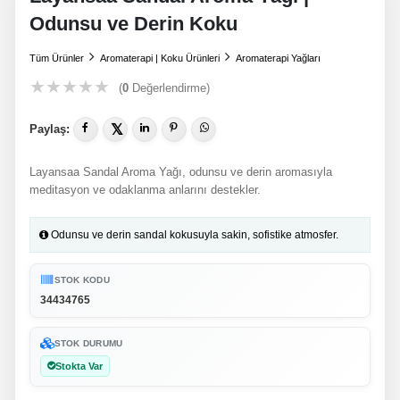
Odunsu ve Derin Koku
Tüm Ürünler
Aromaterapi | Koku Ürünleri
Aromaterapi Yağları
★
★
★
★
★
(
0
Değerlendirme)
𝕏
Paylaş:
Layansaa Sandal Aroma Yağı, odunsu ve derin aromasıyla
meditasyon ve odaklanma anlarını destekler.
Odunsu ve derin sandal kokusuyla sakin, sofistike atmosfer.
STOK KODU
34434765
STOK DURUMU
Stokta Var