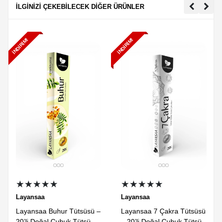
İLGİNİZİ ÇEKEBİLECEK DİĞER ÜRÜNLER
İNDIRIM!
İNDIRIM!
★★★★★
★★★★★
Layansaa
Layansaa
Layansaa Buhur Tütsüsü –
Layansaa 7 Çakra Tütsüsü
20’li Doğal Çubuk Tütsü
– 20’li Doğal Çubuk Tütsü