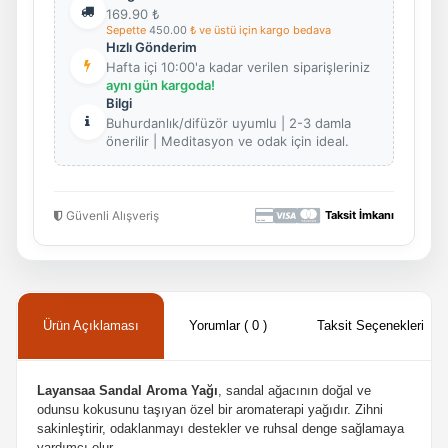
169.90
₺
Sepette
450.00
₺ ve üstü için kargo bedava
Hızlı Gönderim
Hafta içi 10:00'a kadar verilen siparişleriniz
aynı gün kargoda!
Bilgi
Buhurdanlık/difüzör uyumlu | 2-3 damla
önerilir | Meditasyon ve odak için ideal.
Güvenli Alışveriş
Taksit İmkanı
Ürün Açıklaması
Yorumlar ( 0 )
Taksit Seçenekleri
Layansaa Sandal Aroma Yağı
, sandal ağacının doğal ve
odunsu kokusunu taşıyan özel bir aromaterapi yağıdır. Zihni
sakinleştirir, odaklanmayı destekler ve ruhsal denge sağlamaya
yardımcı olur.