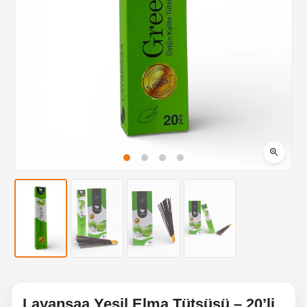
Layansaa Yeşil Elma Tütsüsü – 20’li