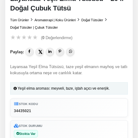
Doğal Çubuk Tütsü
Tüm Ürünler
Aromaterapi | Koku Ürünleri
Doğal Tütsüler
Doğal Tütsüler | Çubuk Tütsüler
★
★
★
★
★
(
0
Değerlendirme)
𝕏
Paylaş:
Layansaa Yeşil Elma Tütsüsü, taze yeşil elmanın mayhoş ve tatlı
kokusuyla ortama neşe ve canlılık katar.
Yeşil elma aroması: meyveli, taze, iştah açıcı ve enerjik.
STOK KODU
34435021
STOK DURUMU
Stokta Var