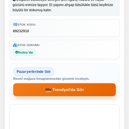
gücünü evinize taşıyor. El yapımı ahşap tütsülükle tütsü keyfinize
büyülü bir dokunuş katın.
STOK KODU
89232910
STOK DURUMU
Stokta Var
Pazaryerlerinde Gör
Resmî mağaza hesaplarımızdan güvenle inceleyin.
Trendyol'da Gör