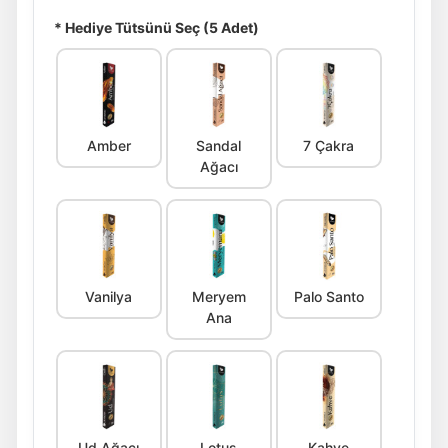
* Hediye Tütsünü Seç (5 Adet)
Amber
Sandal
7 Çakra
Ağacı
Vanilya
Meryem
Palo Santo
Ana
Ud Ağacı
Lotus
Kahve