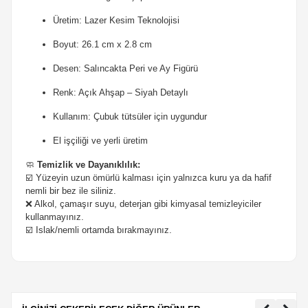
Üretim: Lazer Kesim Teknolojisi
Boyut: 26.1 cm x 2.8 cm
Desen: Salıncakta Peri ve Ay Figürü
Renk: Açık Ahşap – Siyah Detaylı
Kullanım: Çubuk tütsüler için uygundur
El işçiliği ve yerli üretim
🧼
Temizlik ve Dayanıklılık:
☑️ Yüzeyin uzun ömürlü kalması için yalnızca kuru ya da hafif
nemli bir bez ile siliniz.
❌ Alkol, çamaşır suyu, deterjan gibi kimyasal temizleyiciler
kullanmayınız.
☑️ Islak/nemli ortamda bırakmayınız.