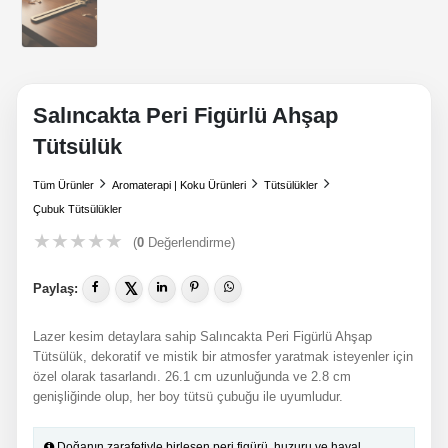
Salıncakta Peri Figürlü Ahşap
Tütsülük
Tüm Ürünler
Aromaterapi | Koku Ürünleri
Tütsülükler
Çubuk Tütsülükler
★
★
★
★
★
(
0
Değerlendirme)
𝕏
Paylaş:
Lazer kesim detaylara sahip Salıncakta Peri Figürlü Ahşap
Tütsülük, dekoratif ve mistik bir atmosfer yaratmak isteyenler için
özel olarak tasarlandı. 26.1 cm uzunluğunda ve 2.8 cm
genişliğinde olup, her boy tütsü çubuğu ile uyumludur.
Doğanın zarafetiyle birleşen peri figürü, huzuru ve hayal