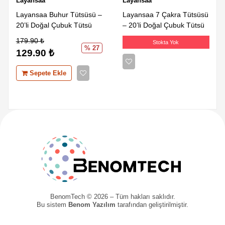
Layansaa
Layansaa
Layansaa Buhur Tütsüsü –
Layansaa 7 Çakra Tütsüsü
20’li Doğal Çubuk Tütsü
– 20’li Doğal Çubuk Tütsü
179.90
₺
Stokta Yok
% 27
129.90
₺
Sepete Ekle
BenomTech © 2026 – Tüm hakları saklıdır.
Bu sistem
Benom Yazılım
tarafından geliştirilmiştir.