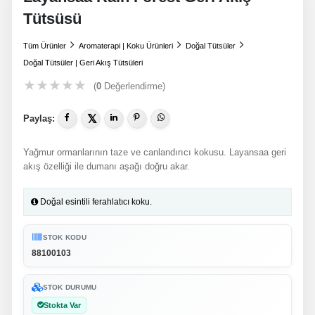
Tütsüsü
Tüm Ürünler
Aromaterapi | Koku Ürünleri
Doğal Tütsüler
Doğal Tütsüler | Geri Akış Tütsüleri
★
★
★
★
★
(
0
Değerlendirme)
𝕏
Paylaş:
Yağmur ormanlarının taze ve canlandırıcı kokusu. Layansaa geri
akış özelliği ile dumanı aşağı doğru akar.
Doğal esintili ferahlatıcı koku.
STOK KODU
88100103
STOK DURUMU
Stokta Var